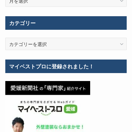
去
の
施
カテゴリー
工
事
カ
例
テ
ゴ
リ
マイベストプロに登録されました！
ー