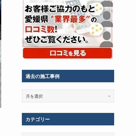
過去の施工事例
過
去
の
施
カテゴリー
工
事
例
カ