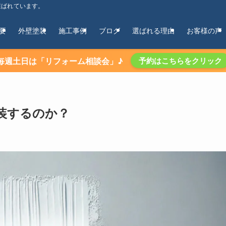
選ばれています。
要
外壁塗装
施工事例
ブログ
選ばれる理由
お客様の声
毎週土日は「リフォーム相談会」♪
予約はこちらをクリック
装するのか？