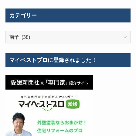
の
施
カテゴリー
工
事
カ
例
テ
ゴ
リ
マイベストプロに登録されました！
ー