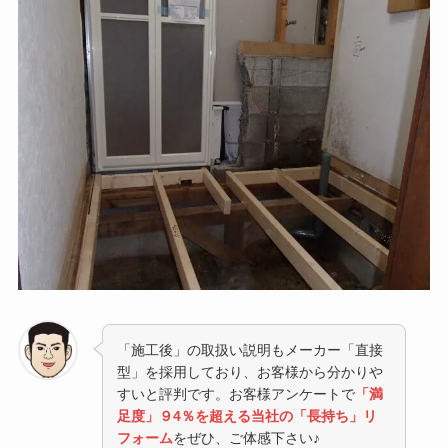
「施工後」の取扱い説明もメーカー「直接
型」を採用しており、お客様から分かりや
すいと評判です。お客様アンケートで
「満
足度」９4％を超える当社の「長持ち」リ
フォーム
をぜひ、ご体感下さい♪