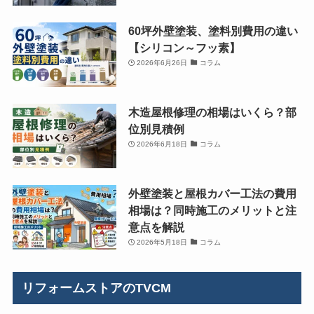
60坪外壁塗装、塗料別費用の違い
【シリコン～フッ素】
2026年6月26日
コラム
木造屋根修理の相場はいくら？部
位別見積例
2026年6月18日
コラム
外壁塗装と屋根カバー工法の費用
相場は？同時施工のメリットと注
意点を解説
2026年5月18日
コラム
リフォームストアのTVCM