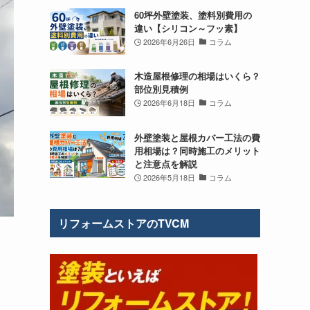
60坪外壁塗装、塗料別費用の
違い【シリコン～フッ素】
2026年6月26日
コラム
木造屋根修理の相場はいくら？
部位別見積例
2026年6月18日
コラム
外壁塗装と屋根カバー工法の費
用相場は？同時施工のメリット
と注意点を解説
2026年5月18日
コラム
リフォームストアのTVCM