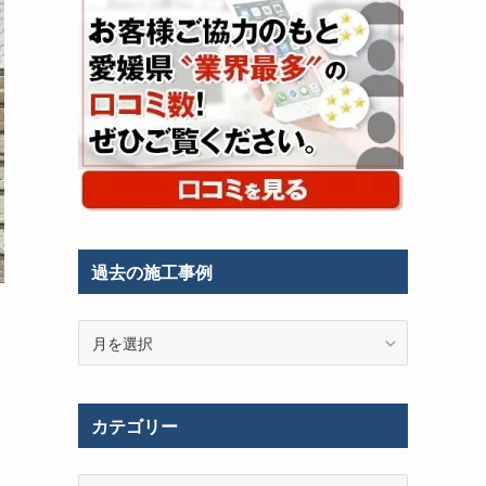
過去の施工事例
過
去
の
施
カテゴリー
工
事
例
カ