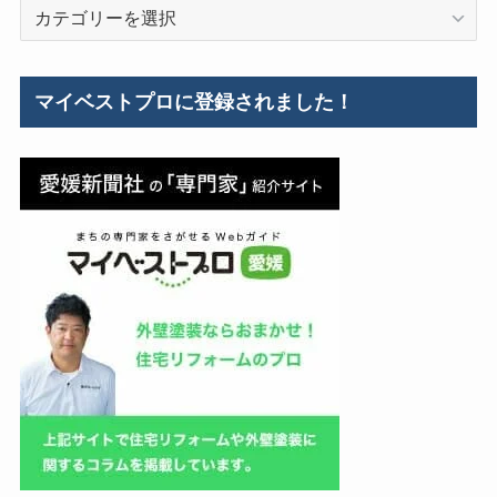
カ
例
テ
ゴ
リ
マイベストプロに登録されました！
ー