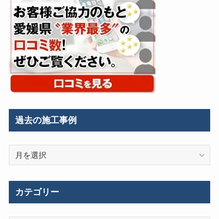
過去の施工事例
過
去
の
施
カテゴリー
工
事