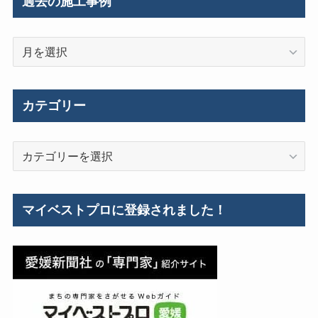
過去の施工事例
過
去
の
施
カテゴリー
工
事
カ
例
テ
ゴ
リ
マイベストプロに登録されました！
ー