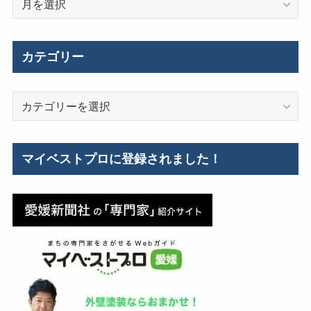
去
の
施
カテゴリー
工
事
カ
例
テ
ゴ
リ
マイベストプロに登録されました！
ー