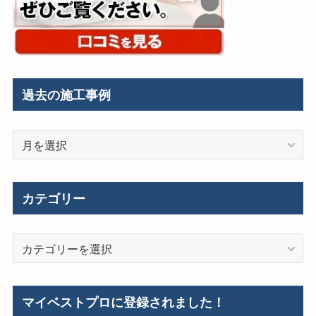
過去の施工事例
過
去
の
施
カテゴリー
工
事
カ
例
テ
ゴ
リ
マイベストプロに登録されました！
ー