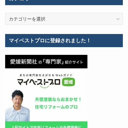
工
事
カ
例
テ
ゴ
リ
マイベストプロに登録されました！
ー