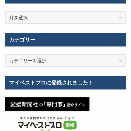
過
去
の
施
カテゴリー
工
事
カ
例
テ
ゴ
リ
マイベストプロに登録されました！
ー