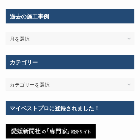
過去の施工事例
過
去
の
施
カテゴリー
工
事
カ
例
テ
ゴ
リ
マイベストプロに登録されました！
ー