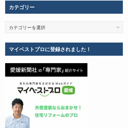
施
カテゴリー
工
事
カ
例
テ
ゴ
リ
マイベストプロに登録されました！
ー