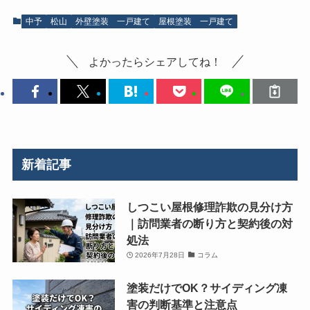
中予
松山
外壁塗装 一戸建て
屋根塗装 一戸建て
よかったらシェアしてね！
新着記事
しつこい屋根修理詐欺の見分け方
｜訪問業者の断り方と契約後の対
処法
2026年7月28日
コラム
塗装だけでOK？サイディング凍
害の判断基準と注意点