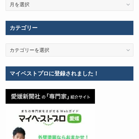
過
去
の
施
カテゴリー
工
事
カ
例
テ
ゴ
リ
マイベストプロに登録されました！
ー