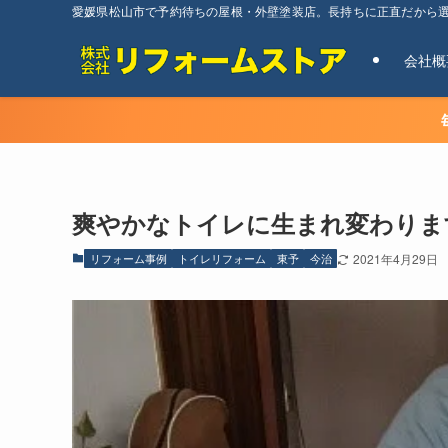
愛媛県松山市で予約待ちの屋根・外壁塗装店。長持ちに正直だから
会社概
爽やかなトイレに生まれ変わり
リフォーム事例
トイレリフォーム
東予
今治
2021年4月29日