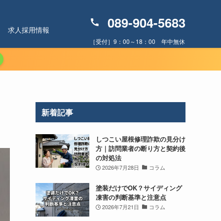
089-904-5683
求人採用情報
［受付］9：00～18：00 年中無休
志
新着記事
しつこい屋根修理詐欺の見分け
方｜訪問業者の断り方と契約後
の対処法
2026年7月28日
コラム
塗装だけでOK？サイディング
凍害の判断基準と注意点
2026年7月21日
コラム