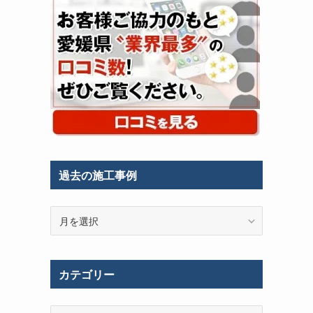
過去の施工事例
過
去
の
施
カテゴリー
工
事
例
カ