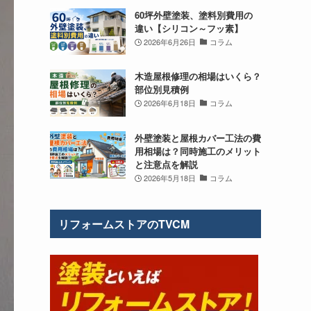
60坪外壁塗装、塗料別費用の
違い【シリコン～フッ素】
2026年6月26日
コラム
木造屋根修理の相場はいくら？
部位別見積例
2026年6月18日
コラム
外壁塗装と屋根カバー工法の費
用相場は？同時施工のメリット
と注意点を解説
2026年5月18日
コラム
リフォームストアのTVCM