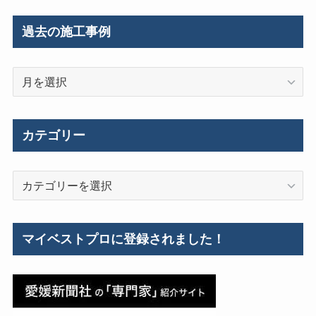
過去の施工事例
過
去
の
施
カテゴリー
工
事
カ
例
テ
ゴ
リ
マイベストプロに登録されました！
ー