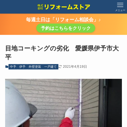
メニュー
毎週土日は「リフォーム相談会」♪
予約はこちらをクリック
目地コーキングの劣化 愛媛県伊予市大
平
2021年4月19日
中予
伊予
外壁塗装 一戸建て