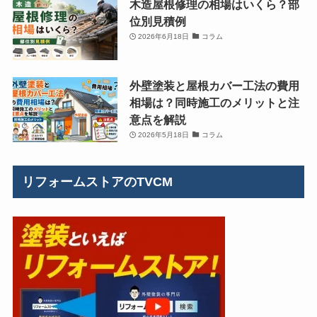
木造屋根修理の相場はいくら？部
位別見積例
2026年6月18日
コラム
外壁塗装と屋根カバー工法の費用
相場は？同時施工のメリットと注
意点を解説
2026年5月18日
コラム
リフォームストアのTVCM