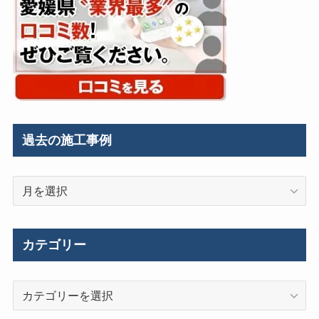
過去の施工事例
過
去
の
施
カテゴリー
工
事
カ
例
テ