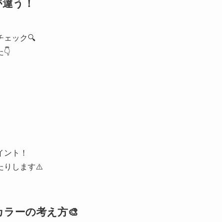
が違う！
ェック🔍
👇
イント！
りします⚠️
カラーの考え方
🎨