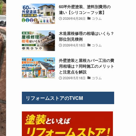
60坪外壁塗装、塗料別費用の
違い【シリコン～フッ素】
2026年6月26日
コラム
木造屋根修理の相場はいくら？
部位別見積例
2026年6月18日
コラム
外壁塗装と屋根カバー工法の費
用相場は？同時施工のメリット
と注意点を解説
2026年5月18日
コラム
リフォームストアのTVCM