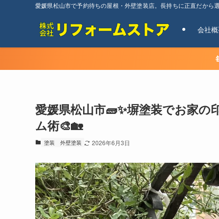
愛媛県松山市で予約待ちの屋根・外壁塗装店。長持ちに正直だから
会社概
愛媛県松山市🧱✨塀塗装でお家
ム術🎨🏡
塗装
外壁塗装
2026年6月3日