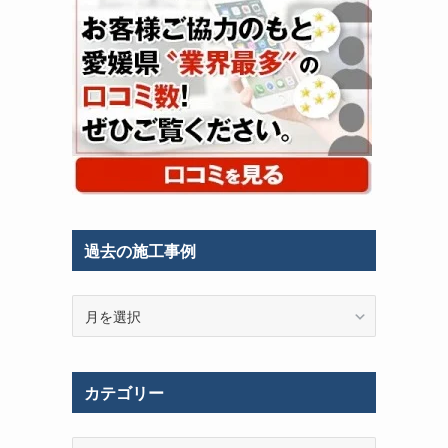
過去の施工事例
過
去
の
施
カテゴリー
工
事
例
カ