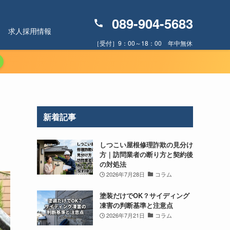
089-904-5683
求人採用情報
［受付］9：00～18：00 年中無休
ー
新着記事
しつこい屋根修理詐欺の見分け
方｜訪問業者の断り方と契約後
の対処法
2026年7月28日
コラム
塗装だけでOK？サイディング
凍害の判断基準と注意点
2026年7月21日
コラム