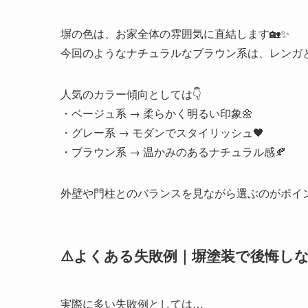
塀の色は、お家全体の雰囲気に直結します🏡✨
今回のようなナチュラルなブラウン系は、レンガ
人気のカラー傾向としては👇
・ベージュ系 → 柔らかく明るい印象🌼
・グレー系 → モダンでスタイリッシュ🖤
・ブラウン系 → 温かみのあるナチュラル感🍂
外壁や門柱とのバランスを見ながら選ぶのがポイ
⚠️よくある失敗例｜塀塗装で後悔し
実際に多い失敗例としては…