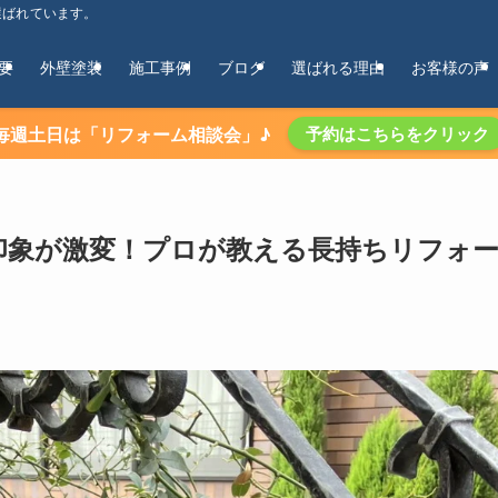
選ばれています。
要
外壁塗装
施工事例
ブログ
選ばれる理由
お客様の声
毎週土日は「リフォーム相談会」♪
予約はこちらをクリック
の印象が激変！プロが教える長持ちリフォ