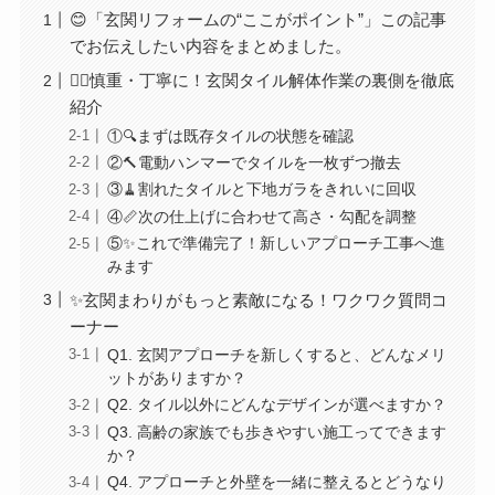
😊「玄関リフォームの“ここがポイント”」この記事
でお伝えしたい内容をまとめました。
👷‍♂️慎重・丁寧に！玄関タイル解体作業の裏側を徹底
紹介
①🔍まずは既存タイルの状態を確認
②🔨電動ハンマーでタイルを一枚ずつ撤去
③🧹割れたタイルと下地ガラをきれいに回収
④📏次の仕上げに合わせて高さ・勾配を調整
⑤✨これで準備完了！新しいアプローチ工事へ進
みます
✨玄関まわりがもっと素敵になる！ワクワク質問コ
ーナー
Q1. 玄関アプローチを新しくすると、どんなメリ
ットがありますか？
Q2. タイル以外にどんなデザインが選べますか？
Q3. 高齢の家族でも歩きやすい施工ってできます
か？
Q4. アプローチと外壁を一緒に整えるとどうなり