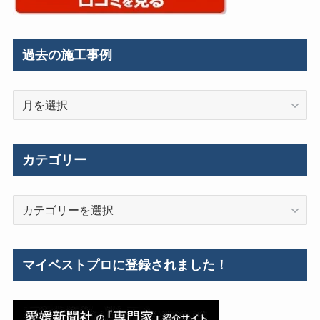
過去の施工事例
過
去
の
施
カテゴリー
工
事
カ
例
テ
ゴ
リ
マイベストプロに登録されました！
ー