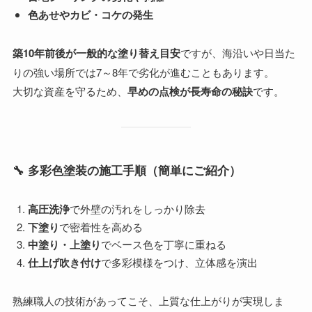
色あせやカビ・コケの発生
築10年前後が一般的な塗り替え目安
ですが、海沿いや日当た
りの強い場所では7～8年で劣化が進むこともあります。
大切な資産を守るため、
早めの点検が長寿命の秘訣
です。
🔧 多彩色塗装の施工手順（簡単にご紹介）
高圧洗浄
で外壁の汚れをしっかり除去
下塗り
で密着性を高める
中塗り・上塗り
でベース色を丁寧に重ねる
仕上げ吹き付け
で多彩模様をつけ、立体感を演出
熟練職人の技術があってこそ、上質な仕上がりが実現しま