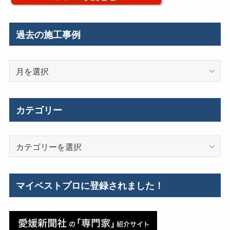
過去の施工事例
過
去
の
施
カテゴリー
工
事
カ
例
テ
ゴ
リ
マイベストプロに登録されました！
ー