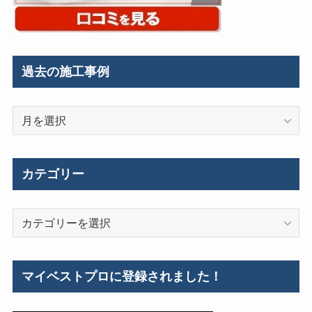
過去の施工事例
過
去
の
施
カテゴリー
工
事
カ
例
テ
ゴ
リ
マイベストプロに登録されました！
ー