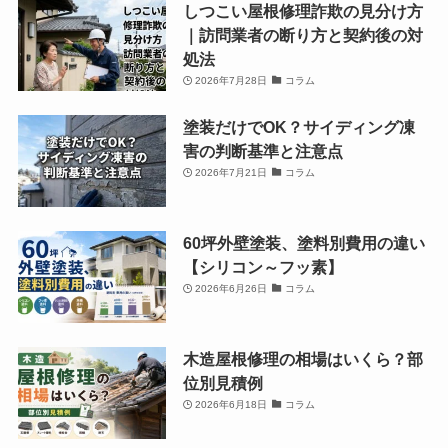
しつこい屋根修理詐欺の見分け方
｜訪問業者の断り方と契約後の対
処法
2026年7月28日
コラム
塗装だけでOK？サイディング凍
害の判断基準と注意点
2026年7月21日
コラム
60坪外壁塗装、塗料別費用の違い
【シリコン～フッ素】
2026年6月26日
コラム
木造屋根修理の相場はいくら？部
位別見積例
2026年6月18日
コラム