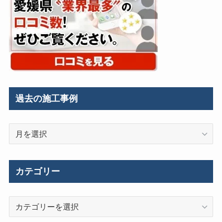
過去の施工事例
過
去
の
施
カテゴリー
工
事
カ
例
テ