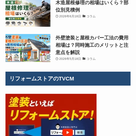
木造屋根修理の相場はいくら？部
位別見積例
2026年6月18日
コラム
外壁塗装と屋根カバー工法の費用
相場は？同時施工のメリットと注
意点を解説
2026年5月18日
コラム
リフォームストアのTVCM