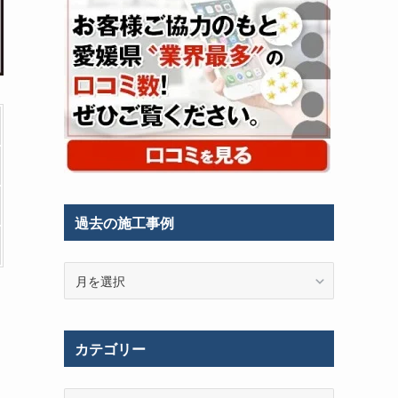
過去の施工事例
過
去
の
施
カテゴリー
工
事
例
カ