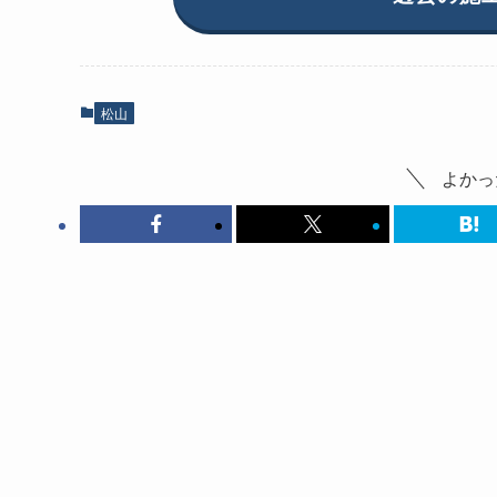
松山
よかっ