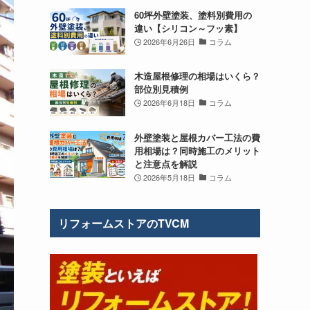
60坪外壁塗装、塗料別費用の
違い【シリコン～フッ素】
2026年6月26日
コラム
木造屋根修理の相場はいくら？
部位別見積例
2026年6月18日
コラム
外壁塗装と屋根カバー工法の費
用相場は？同時施工のメリット
と注意点を解説
2026年5月18日
コラム
リフォームストアのTVCM