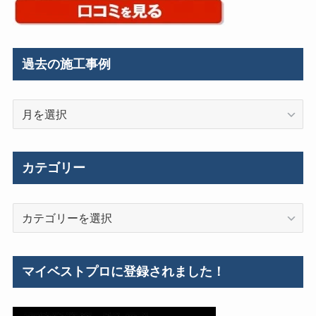
過去の施工事例
過
去
の
施
カテゴリー
工
事
カ
例
テ
ゴ
リ
マイベストプロに登録されました！
ー