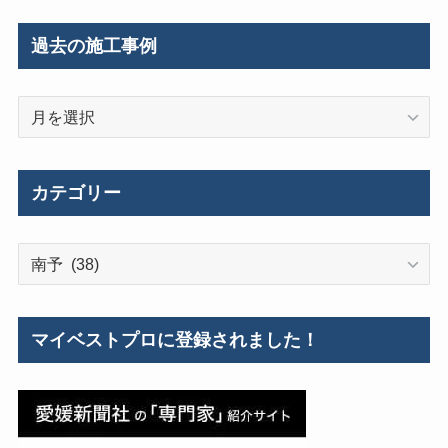
過去の施工事例
過
去
の
施
カテゴリー
工
事
カ
例
テ
ゴ
リ
マイベストプロに登録されました！
ー