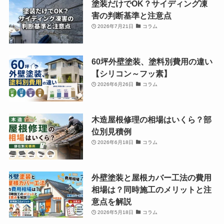
塗装だけでOK？サイディング凍
害の判断基準と注意点
2026年7月21日
コラム
60坪外壁塗装、塗料別費用の違い
【シリコン～フッ素】
2026年6月26日
コラム
木造屋根修理の相場はいくら？部
位別見積例
2026年6月18日
コラム
外壁塗装と屋根カバー工法の費用
相場は？同時施工のメリットと注
意点を解説
2026年5月18日
コラム