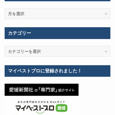
過
去
の
施
カテゴリー
工
事
カ
例
テ
ゴ
リ
マイベストプロに登録されました！
ー