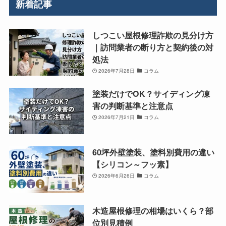
新着記事
しつこい屋根修理詐欺の見分け方
｜訪問業者の断り方と契約後の対
処法
2026年7月28日
コラム
塗装だけでOK？サイディング凍
害の判断基準と注意点
2026年7月21日
コラム
60坪外壁塗装、塗料別費用の違い
【シリコン～フッ素】
2026年6月26日
コラム
木造屋根修理の相場はいくら？部
位別見積例