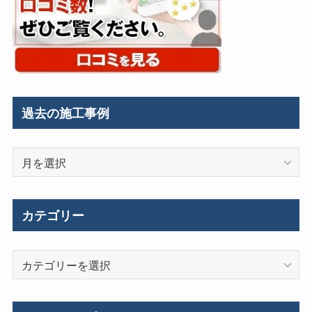
過去の施工事例
過
去
の
施
カテゴリー
工
事
カ
例
テ
ゴ
リ