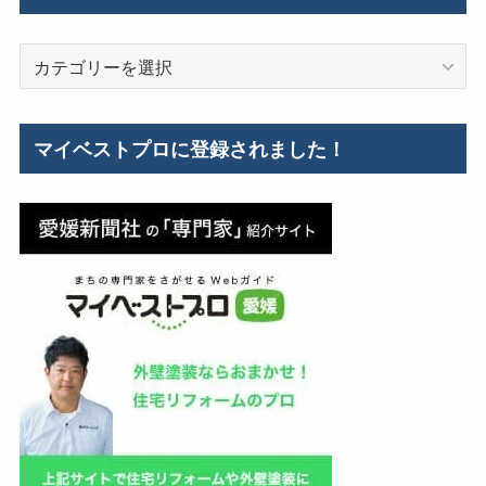
工
事
カ
例
テ
ゴ
リ
マイベストプロに登録されました！
ー