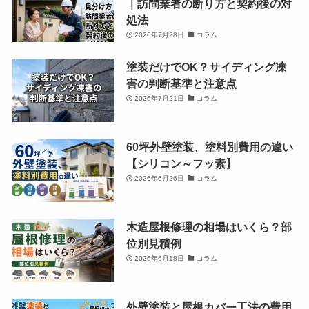
｜訪問業者の断り方と契約後の対
処法
2026年7月28日
コラム
塗装だけでOK？サイディング凍
害の判断基準と注意点
2026年7月21日
コラム
60坪外壁塗装、塗料別費用の違い
【シリコン～フッ素】
2026年6月26日
コラム
木造屋根修理の相場はいくら？部
位別見積例
2026年6月18日
コラム
外壁塗装と屋根カバー工法の費用