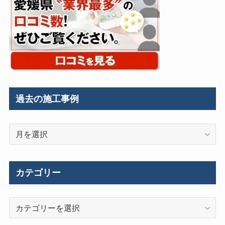
過去の施工事例
過
去
の
施
カテゴリー
工
事
カ
例
テ