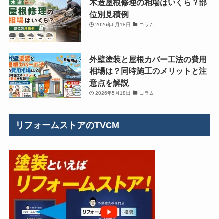
木造屋根修理の相場はいくら？部
位別見積例
2026年6月18日
コラム
外壁塗装と屋根カバー工法の費用
相場は？同時施工のメリットと注
意点を解説
2026年5月18日
コラム
リフォームストアのTVCM