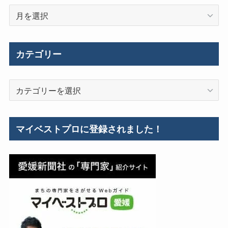
過
去
の
施
カテゴリー
工
事
カ
例
テ
ゴ
リ
マイベストプロに登録されました！
ー