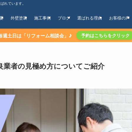
選ばれています。
要
外壁塗装
施工事例
ブログ
選ばれる理由
お客様の声
毎週土日は「リフォーム相談会」♪
予約はこちらをクリック
良業者の見極め方についてご紹介