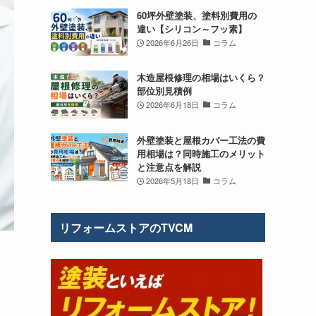
60坪外壁塗装、塗料別費用の
違い【シリコン～フッ素】
2026年6月26日
コラム
木造屋根修理の相場はいくら？
部位別見積例
2026年6月18日
コラム
外壁塗装と屋根カバー工法の費
用相場は？同時施工のメリット
と注意点を解説
2026年5月18日
コラム
リフォームストアのTVCM