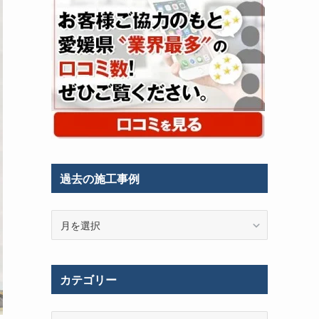
過去の施工事例
過
去
の
施
カテゴリー
工
事
例
カ