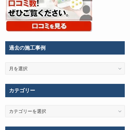
過去の施工事例
過
去
の
施
カテゴリー
工
事
カ
例
テ
ゴ
リ