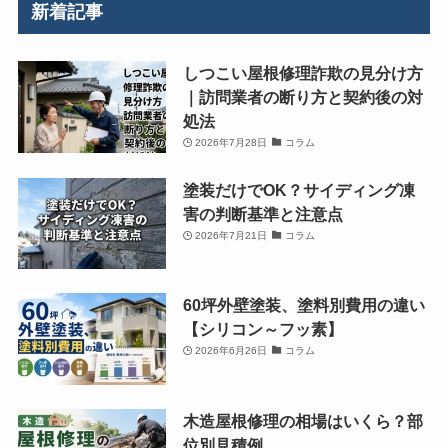
新着記事
しつこい屋根修理詐欺の見分け方
｜訪問業者の断り方と契約後の対
処法
2026年7月28日
コラム
塗装だけでOK？サイディング凍
害の判断基準と注意点
2026年7月21日
コラム
60坪外壁塗装、塗料別費用の違い
【シリコン～フッ素】
2026年6月26日
コラム
木造屋根修理の相場はいくら？部
位別見積例