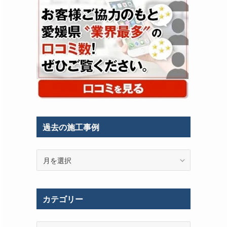
過去の施工事例
過
去
の
施
カテゴリー
工
事
例
カ