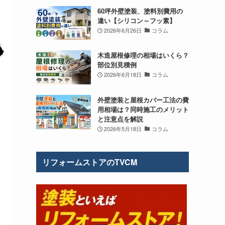
60坪外壁塗装、塗料別費用の
違い【シリコン～フッ素】
2026年6月26日
コラム
木造屋根修理の相場はいくら？
部位別見積例
2026年6月18日
コラム
外壁塗装と屋根カバー工法の費
用相場は？同時施工のメリット
と注意点を解説
2026年5月18日
コラム
リフォームストアのTVCM