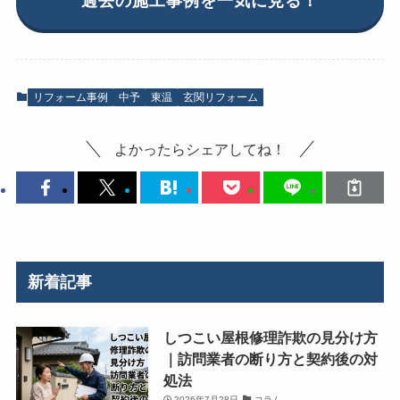
過去の施工事例を一気に見る！
リフォーム事例
中予
東温
玄関リフォーム
よかったらシェアしてね！
新着記事
しつこい屋根修理詐欺の見分け方
｜訪問業者の断り方と契約後の対
処法
2026年7月28日
コラム