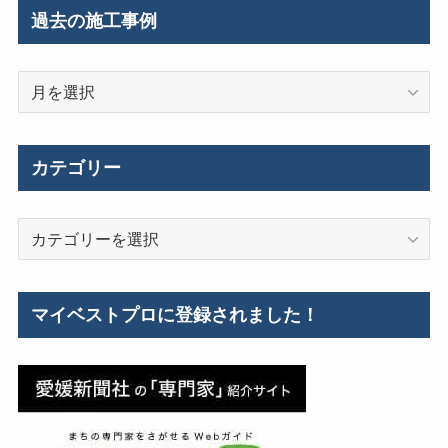
過去の施工事例
過
去
の
施
カテゴリー
工
事
カ
例
テ
ゴ
リ
マイベストプロに登録されました！
ー