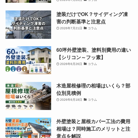
塗装だけでOK？サイディング凍
害の判断基準と注意点
2026年7月21日
コラム
60坪外壁塗装、塗料別費用の違い
【シリコン～フッ素】
2026年6月26日
コラム
木造屋根修理の相場はいくら？部
位別見積例
2026年6月18日
コラム
外壁塗装と屋根カバー工法の費用
相場は？同時施工のメリットと注
意点を解説