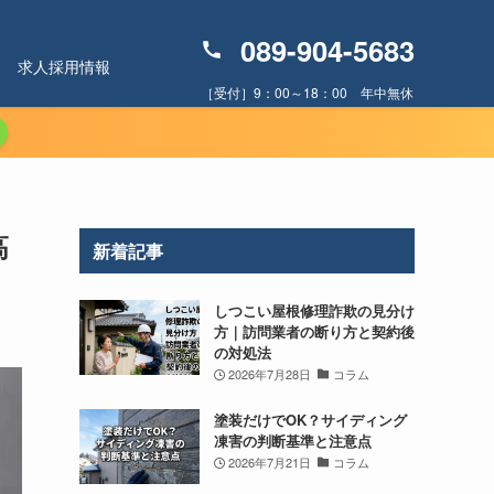
089-904-5683
求人採用情報
［受付］9：00～18：00 年中無休
高
新着記事
しつこい屋根修理詐欺の見分け
方｜訪問業者の断り方と契約後
の対処法
2026年7月28日
コラム
塗装だけでOK？サイディング
凍害の判断基準と注意点
2026年7月21日
コラム