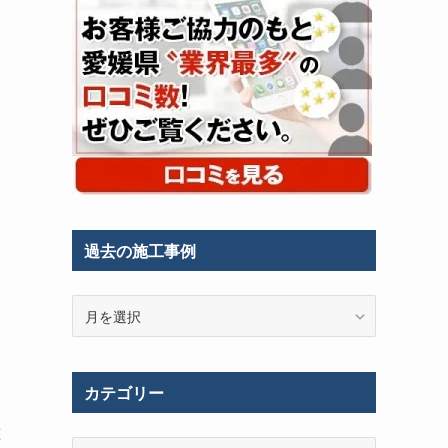
過去の施工事例
過
去
の
施
カテゴリー
工
事
種
例
カ