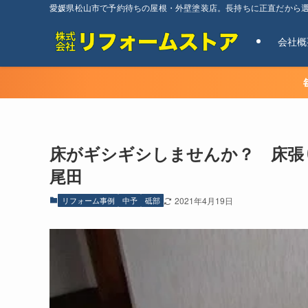
愛媛県松山市で予約待ちの屋根・外壁塗装店。長持ちに正直だから
会社概
床がギシギシしませんか？ 床張
尾田
リフォーム事例
中予
砥部
2021年4月19日