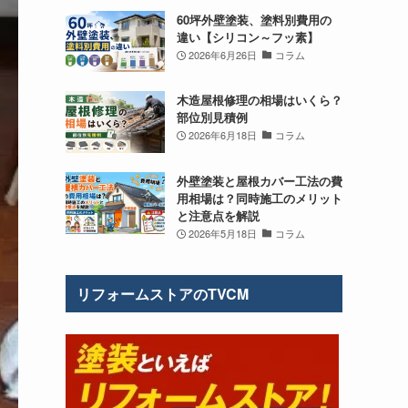
60坪外壁塗装、塗料別費用の
違い【シリコン～フッ素】
2026年6月26日
コラム
木造屋根修理の相場はいくら？
部位別見積例
2026年6月18日
コラム
外壁塗装と屋根カバー工法の費
用相場は？同時施工のメリット
と注意点を解説
2026年5月18日
コラム
リフォームストアのTVCM