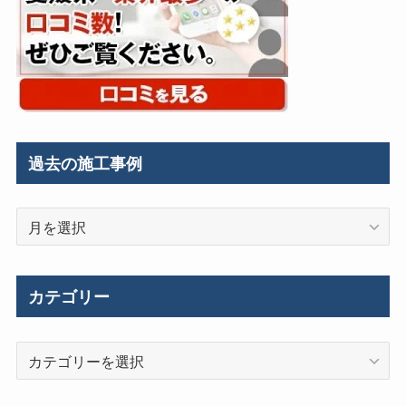
過去の施工事例
過
去
の
施
カテゴリー
工
事
カ
例
テ
ゴ