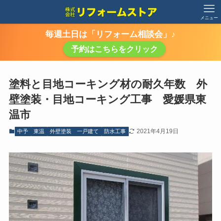
メニュー
毎週土日は「リフォーム相談会」♪
予約はこちらをクリック
塗料と目地コーキング材の耐久年数 外
壁塗装・目地コーキング工事 愛媛県東
温市
2021年4月19日
中予
東温
外壁塗装 一戸建て
防水工事