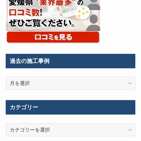
過去の施工事例
過
去
の
施
カテゴリー
工
事
カ
例
テ