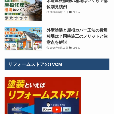
木造屋根修理の相場はいくら？部
位別見積例
2026年6月18日
コラム
外壁塗装と屋根カバー工法の費用
相場は？同時施工のメリットと注
意点を解説
2026年5月18日
コラム
リフォームストアのTVCM