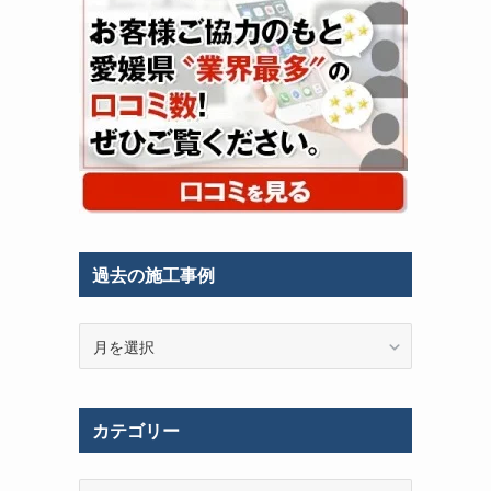
過去の施工事例
過
去
の
施
カテゴリー
工
事
例
カ