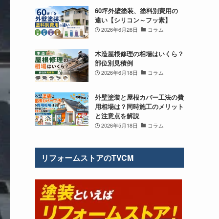
60坪外壁塗装、塗料別費用の
違い【シリコン～フッ素】
2026年6月26日
コラム
木造屋根修理の相場はいくら？
部位別見積例
2026年6月18日
コラム
外壁塗装と屋根カバー工法の費
用相場は？同時施工のメリット
と注意点を解説
2026年5月18日
コラム
リフォームストアのTVCM