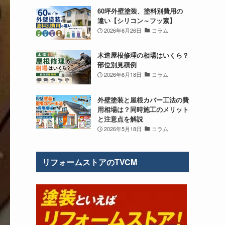
60坪外壁塗装、塗料別費用の
違い【シリコン～フッ素】
2026年6月26日
コラム
木造屋根修理の相場はいくら？
部位別見積例
2026年6月18日
コラム
外壁塗装と屋根カバー工法の費
用相場は？同時施工のメリット
と注意点を解説
2026年5月18日
コラム
リフォームストアのTVCM