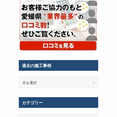
過去の施工事例
過
去
の
施
カテゴリー
工
事
例
カ