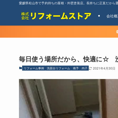
愛媛県松山市で予約待ちの屋根・外壁塗装店。長持ちに正直だから
会社概
毎日使う場所だから、快適に☆ 
リフォーム事例
洗面台リフォーム
南予
内子
2021年4月30日