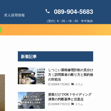
089-904-5683
求人採用情報
［受付］9：00～18：00 年中無休
新着記事
しつこい屋根修理詐欺の見分け
方｜訪問業者の断り方と契約後
の対処法
2026年7月28日
コラム
塗装だけでOK？サイディング
凍害の判断基準と注意点
2026年7月21日
コラム