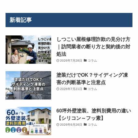
新着記事
しつこい屋根修理詐欺の見分け方
｜訪問業者の断り方と契約後の対
処法
2026年7月28日
コラム
塗装だけでOK？サイディング凍
害の判断基準と注意点
2026年7月21日
コラム
60坪外壁塗装、塗料別費用の違い
【シリコン～フッ素】
2026年6月26日
コラム