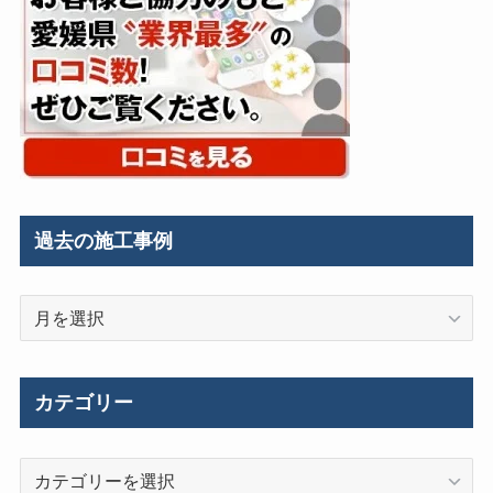
過去の施工事例
過
去
の
施
カテゴリー
工
事
カ
例