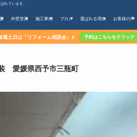
選ばれています。
要
外壁塗装
施工事例
ブログ
選ばれる理由
お客様の声
毎週土日は「リフォーム相談会」♪
予約はこちらをクリック
装 愛媛県西予市三瓶町