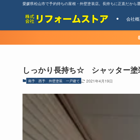
愛媛県松山市で予約待ちの屋根・外壁塗装店。長持ちに正直だから
会社概
しっかり長持ち☆ シャッター塗
南予
西予
外壁塗装 一戸建て
2021年4月19日