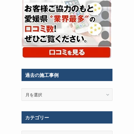
過去の施工事例
過
去
の
施
カテゴリー
工
事
例
カ