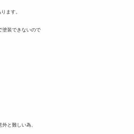
あります。
で塗装できないので
意外と難しい為、