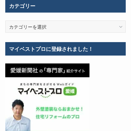
施
カテゴリー
工
事
カ
例
テ
ゴ
リ
マイベストプロに登録されました！
ー