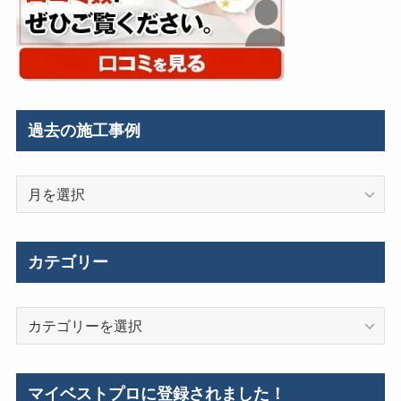
過去の施工事例
過
去
の
施
カテゴリー
工
事
カ
例
テ
ゴ
リ
マイベストプロに登録されました！