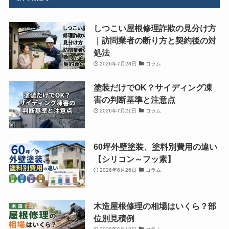
しつこい屋根修理詐欺の見分け方
｜訪問業者の断り方と契約後の対
処法
2026年7月28日
コラム
塗装だけでOK？サイディング凍
害の判断基準と注意点
2026年7月21日
コラム
60坪外壁塗装、塗料別費用の違い
【シリコン～フッ素】
2026年6月26日
コラム
木造屋根修理の相場はいくら？部
位別見積例